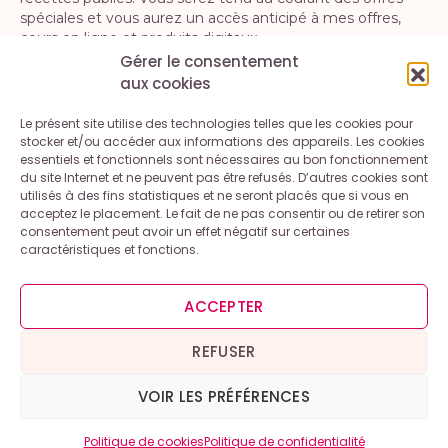
spéciales et vous aurez un accès anticipé à mes offres,
cours en ligne et produits digitaux.
Gérer le consentement
aux cookies
S'INSCRIRE
Le présent site utilise des technologies telles que les cookies pour
En vous inscrivant, vous acceptez la politique de confidentialité. Vous
stocker et/ou accéder aux informations des appareils. Les cookies
pouvez vous désinscrire à tout moment.
essentiels et fonctionnels sont nécessaires au bon fonctionnement
du site Internet et ne peuvent pas être refusés. D’autres cookies sont
utilisés à des fins statistiques et ne seront placés que si vous en
acceptez le placement. Le fait de ne pas consentir ou de retirer son
consentement peut avoir un effet négatif sur certaines
caractéristiques et fonctions.
Contact
A propos
Mentions légales et conditions générales d’utilisation
ACCEPTER
Politique de cookies (UE)
Politique de confidentialité
REFUSER
VOIR LES PRÉFÉRENCES
Copyright © 2026 – Inspiration Gourmande
Politique de cookies
Politique de confidentialité