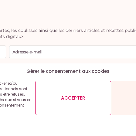
s, les coulisses ainsi que les derniers articles et recettes publ
its digitaux.
s pouvez vous désinscrire à tout moment.
Gérer le consentement aux cookies
cker et/ou
nctionnels sont
 être refusés.
ACCEPTER
cés que si vous en
 légales et conditions générales d’utilisation
Politique de co
 consentement
.
Copyright © 2026 – Inspiration Gourmande