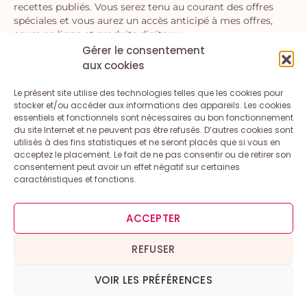
recettes publiés. Vous serez tenu au courant des offres
spéciales et vous aurez un accès anticipé à mes offres,
cours en ligne et produits digitaux.
Gérer le consentement
aux cookies
S'INSCRIRE
Le présent site utilise des technologies telles que les cookies pour
En vous inscrivant, vous acceptez la politique de confidentialité.
stocker et/ou accéder aux informations des appareils. Les cookies
Vous pouvez vous désinscrire à tout moment.
essentiels et fonctionnels sont nécessaires au bon fonctionnement
du site Internet et ne peuvent pas être refusés. D’autres cookies sont
utilisés à des fins statistiques et ne seront placés que si vous en
acceptez le placement. Le fait de ne pas consentir ou de retirer son
consentement peut avoir un effet négatif sur certaines
caractéristiques et fonctions.
Contact
A propos
Mentions légales et conditions générales d’utilisation
ACCEPTER
Politique de cookies (UE)
Politique de confidentialité
REFUSER
VOIR LES PRÉFÉRENCES