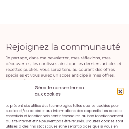
Rejoignez la communauté
Je partage, dans ma newsletter, mes réflexions, mes
découvertes, les coulisses ainsi que les derniers articles et
recettes publiés. Vous serez tenu au courant des offres
spéciales et vous aurez un accès anticipé à mes offres,
cours en ligne et produits digitaux.
Gérer le consentement
aux cookies
S'INSCRIRE
Le présent site utilise des technologies telles que les cookies pour
En vous inscrivant, vous acceptez la politique de confidentialité.
stocker et/ou accéder aux informations des appareils. Les cookies
Vous pouvez vous désinscrire à tout moment.
essentiels et fonctionnels sont nécessaires au bon fonctionnement
du site Internet et ne peuvent pas être refusés. D’autres cookies sont
utilisés à des fins statistiques et ne seront placés que si vous en