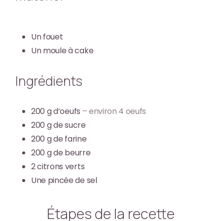
Un fouet
Un moule à cake
Ingrédients
200
g
d’oeufs
– environ 4 oeufs
200
g
de sucre
200
g
de farine
200
g
de beurre
2
citrons verts
Une pincée de sel
Étapes de la recette