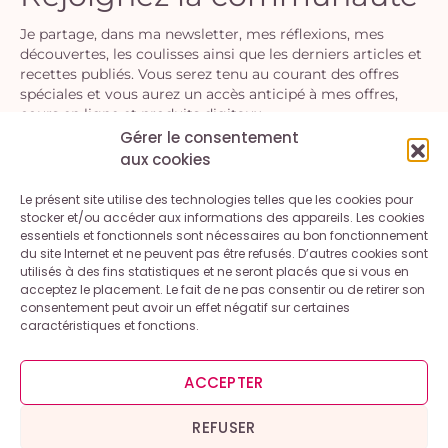
Je partage, dans ma newsletter, mes réflexions, mes
découvertes, les coulisses ainsi que les derniers articles et
recettes publiés. Vous serez tenu au courant des offres
spéciales et vous aurez un accès anticipé à mes offres,
cours en ligne et produits digitaux.
Gérer le consentement
aux cookies
S'INSCRIRE
Le présent site utilise des technologies telles que les cookies pour
En vous inscrivant, vous acceptez la politique de confidentialité.
stocker et/ou accéder aux informations des appareils. Les cookies
Vous pouvez vous désinscrire à tout moment.
essentiels et fonctionnels sont nécessaires au bon fonctionnement
du site Internet et ne peuvent pas être refusés. D’autres cookies sont
utilisés à des fins statistiques et ne seront placés que si vous en
acceptez le placement. Le fait de ne pas consentir ou de retirer son
consentement peut avoir un effet négatif sur certaines
caractéristiques et fonctions.
Contact
A propos
Mentions légales et conditions générales d’utilisation
ACCEPTER
Politique de cookies (UE)
Politique de confidentialité
REFUSER