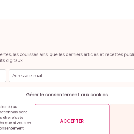
es, les coulisses ainsi que les derniers articles et recettes publ
ts digitaux.
uvez vous désinscrire à tout moment.
Gérer le consentement aux cookies
cker et/ou
nctionnels sont
 être refusés.
ACCEPTER
cés que si vous en
 légales et conditions générales d’utilisation
Politique de co
 consentement
.