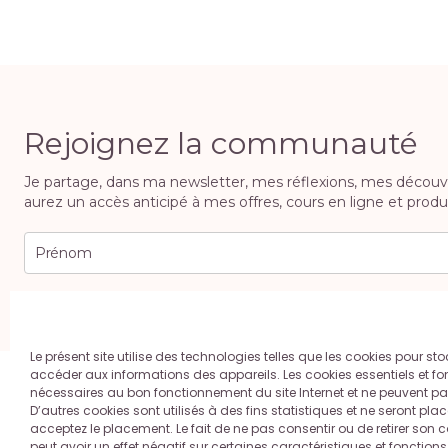
Rejoignez la communauté
Je partage, dans ma newsletter, mes réflexions, mes découvert
aurez un accès anticipé à mes offres, cours en ligne et produi
En vous inscrivant, vous acceptez la politique de confidentialité. Vous po
Le présent site utilise des technologies telles que les cookies pour sto
accéder aux informations des appareils. Les cookies essentiels et fo
nécessaires au bon fonctionnement du site Internet et ne peuvent pas
D’autres cookies sont utilisés à des fins statistiques et ne seront pla
Contact
A propos
Mentions
acceptez le placement. Le fait de ne pas consentir ou de retirer son
peut avoir un effet négatif sur certaines caractéristiques et fonctions