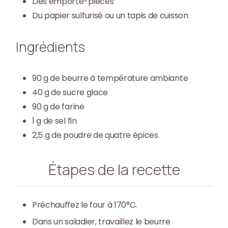
Des emporte-pièces
Du papier sulfurisé ou un tapis de cuisson
Ingrédients
90
g
de beurre à température ambiante
40
g
de sucre glace
90
g
de farine
1
g
de sel fin
2,5
g
de poudre de quatre épices
Étapes de la recette
Préchauffez le four à 170°C.
Dans un saladier, travaillez le beurre