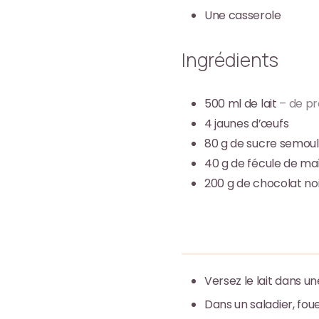
Une casserole
Ingrédients
500
ml
de lait
– de pr
4
jaunes d’œufs
80
g
de sucre semou
40
g
de fécule de ma
200
g
de chocolat no
Versez le lait dans un
Dans un saladier, fou