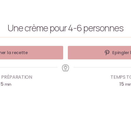
Une crème pour 4-6 personnes
er la recette
Epingler 
 PRÉPARATION
TEMPS T
15
15
min
mi