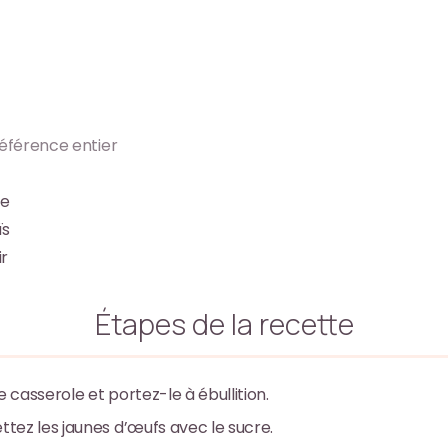
éférence entier
le
ïs
ir
Étapes de la recette
e casserole et portez-le à ébullition.
ettez les jaunes d’œufs avec le sucre.