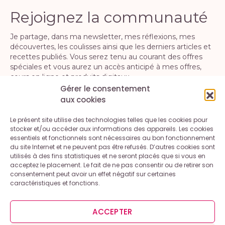
Rejoignez la communauté
Je partage, dans ma newsletter, mes réflexions, mes
découvertes, les coulisses ainsi que les derniers articles et
recettes publiés. Vous serez tenu au courant des offres
spéciales et vous aurez un accès anticipé à mes offres,
cours en ligne et produits digitaux.
Gérer le consentement
aux cookies
S'INSCRIRE
Le présent site utilise des technologies telles que les cookies pour
En vous inscrivant, vous acceptez la politique de confidentialité. Vous
stocker et/ou accéder aux informations des appareils. Les cookies
pouvez vous désinscrire à tout moment.
essentiels et fonctionnels sont nécessaires au bon fonctionnement
du site Internet et ne peuvent pas être refusés. D’autres cookies sont
utilisés à des fins statistiques et ne seront placés que si vous en
acceptez le placement. Le fait de ne pas consentir ou de retirer son
consentement peut avoir un effet négatif sur certaines
caractéristiques et fonctions.
Contact
A propos
Mentions légales et conditions générales d’utilisation
ACCEPTER
Politique de cookies (UE)
Politique de confidentialité