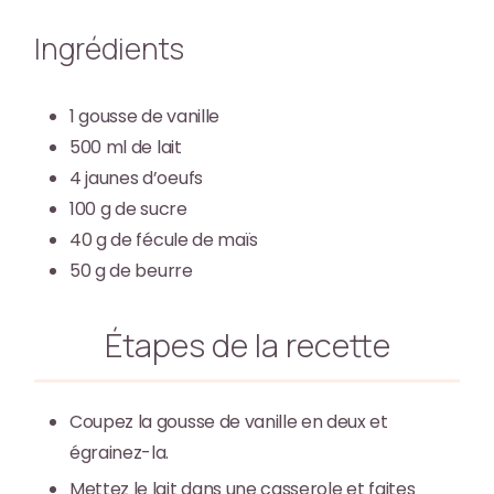
Ingrédients
1
gousse de vanille
500
ml
de lait
4
jaunes d’oeufs
100
g
de sucre
40
g
de fécule de maïs
50
g
de beurre
Étapes de la recette
Coupez la gousse de vanille en deux et
égrainez-la.
Mettez le lait dans une casserole et faites