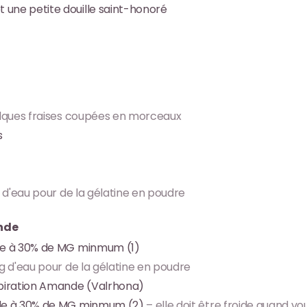
t une petite douille saint-honoré
lques fraises coupées en morceaux
s
g d'eau pour de la gélatine en poudre
nde
de à 30% de MG minmum (1)
 g d'eau pour de la gélatine en poudre
spiration Amande (Valrhona)
ide à 30% de MG minmum (2)
– elle doit être froide quand vous