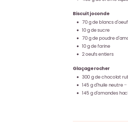
Biscuit joconde
70
g
de blancs d'oeuf
10
g
de sucre
70
g
de poudre d'am
10
g
de farine
2
oeufs entiers
Glaçage rocher
300
g
de chocolat ru
145
g
d'huile neutre
–
145
g
d'amandes hac