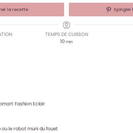
er la recette
Epingler 
ATION
TEMPS DE CUISSON
10
min
komart Fashion Eclair
 ou le robot muni du fouet