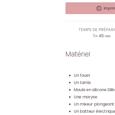
Imprim
TEMPS DE PRÉPAR
1
45
h
min
Matériel
Un fouet
Un tamis
Moule en silicone Sili
Une maryse
Un mixeur plongeant
Un batteur électrique