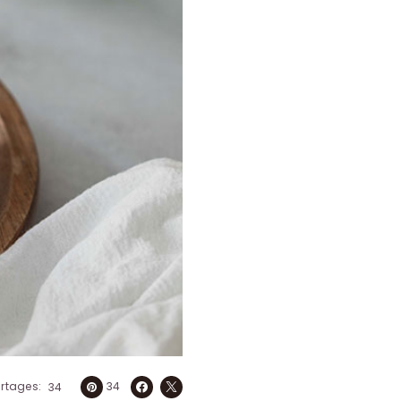
artages
34
34