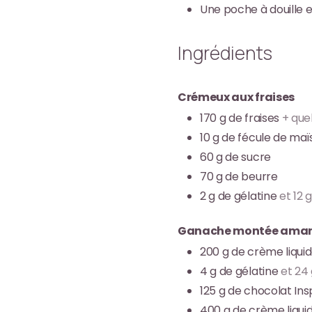
Une poche à douille e
Ingrédients
Crémeux aux fraises
170
g
de fraises
+ que
10
g
de fécule de maï
60
g
de sucre
70
g
de beurre
2
g
de gélatine
et 12 
Ganache montée ama
200
g
de crème liqui
4
g
de gélatine
et 24
125
g
de chocolat In
400
g
de crème liqu