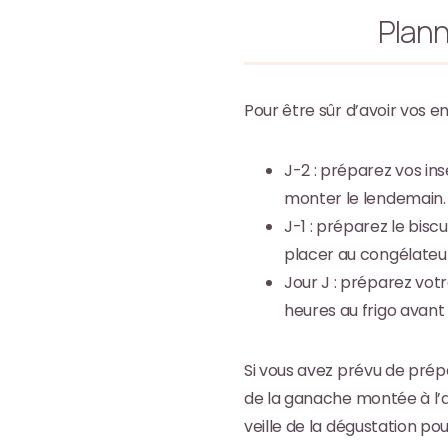
Plann
Pour être sûr d’avoir vos e
J-2 : préparez vos in
monter le lendemain.
J-1 : préparez le bis
placer au congélateur 
Jour J : préparez vot
heures au frigo avant
Si vous avez prévu de prép
de la ganache montée à l’am
veille de la dégustation pou