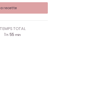
la recette
TEMPS TOTAL
1
55
h
min