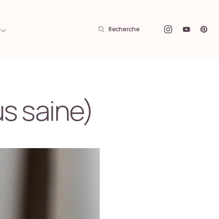
Recherche
us saine)