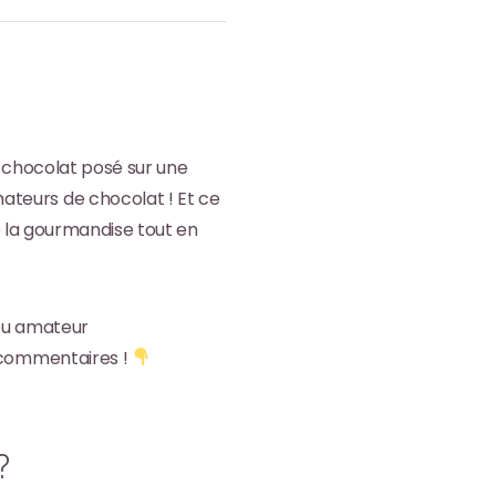
u chocolat posé sur une
teurs de chocolat ! Et ce
De la gourmandise tout en
 ou amateur
n commentaires !
?