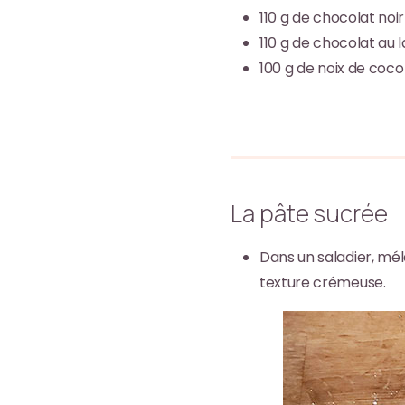
110
g
de chocolat noir
110
g
de chocolat au l
100
g
de noix de coc
La pâte sucrée
Dans un saladier, mé
texture crémeuse.