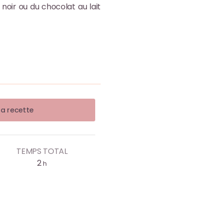
noir ou du chocolat au lait
la recette
TEMPS TOTAL
2
h