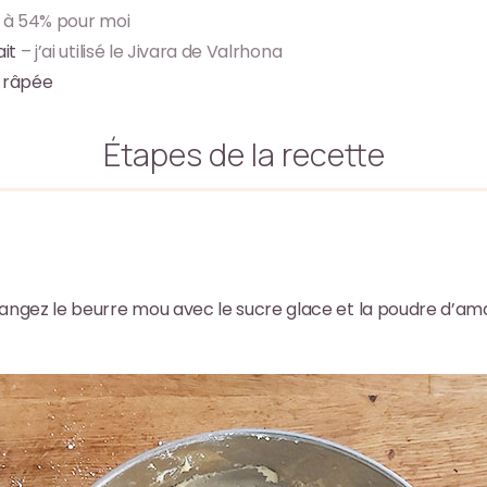
à 54% pour moi
ait
– j’ai utilisé le Jivara de Valrhona
o râpée
Étapes de la recette
langez le beurre mou avec le sucre glace et la poudre d’am