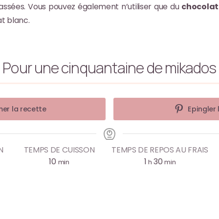
ssées. Vous pouvez également n’utiliser que du
chocolat
t blanc.
Pour une cinquantaine de mikados
er la recette
Epingler 
N
TEMPS DE CUISSON
TEMPS DE REPOS AU FRAIS
10
1
30
min
h
min