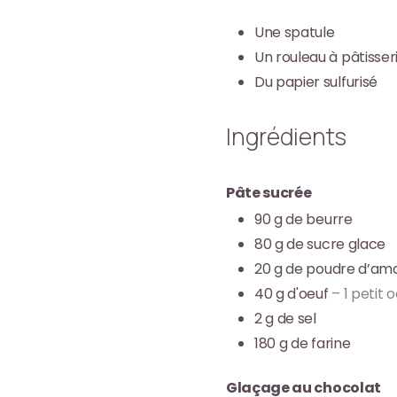
Une spatule
Un rouleau à pâtisser
Du papier sulfurisé
Ingrédients
Pâte sucrée
90
g
de beurre
80
g
de sucre glace
20
g
de poudre d’am
40
g
d'oeuf
– 1 petit 
2
g
de sel
180
g
de farine
Glaçage au chocolat