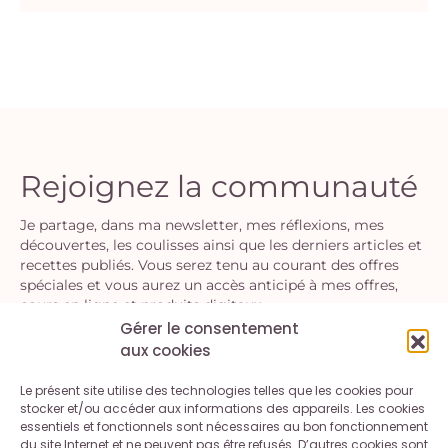
Rejoignez la communauté
Je partage, dans ma newsletter, mes réflexions, mes
découvertes, les coulisses ainsi que les derniers articles et
recettes publiés. Vous serez tenu au courant des offres
spéciales et vous aurez un accès anticipé à mes offres,
cours en ligne et produits digitaux.
Gérer le consentement
aux cookies
S'INSCRIRE
Le présent site utilise des technologies telles que les cookies pour
En vous inscrivant, vous acceptez la politique de confidentialité.
stocker et/ou accéder aux informations des appareils. Les cookies
Vous pouvez vous désinscrire à tout moment.
essentiels et fonctionnels sont nécessaires au bon fonctionnement
du site Internet et ne peuvent pas être refusés. D’autres cookies sont