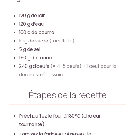
120
g
de lait
120
g
d’eau
100
g
de beurre
10
g
de sucre
(facultatif)
5
g
de sel
150
g
de farine
240
g
d'oeufs
(= 4-5 oeufs) + 1 oeuf pour la
dorure si nécessaire
Étapes de la recette
Préchauffez le four à 180°C (chaleur
tournante).
Tamisez la farine et réservez-la.