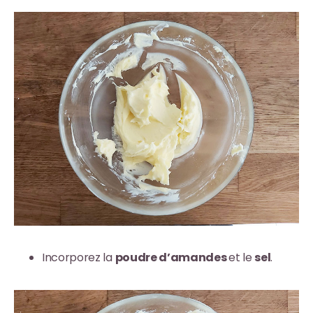
Incorporez la
poudre d’amandes
et le
sel
.