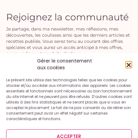
Rejoignez la communauté
Je partage, dans ma newsletter, mes réflexions, mes
découvertes, les coulisses ainsi que les derniers articles et
recettes publiés. Vous serez tenu au courant des offres
spéciales et vous aurez un accès anticipé à mes offres,
cours en ligne et produits digitaux.
Gérer le consentement
aux cookies
S'INSCRIRE
Le présent site utilise des technologies telles que les cookies pour
En vous inscrivant, vous acceptez la politique de confidentialité.
stocker et/ou accéder aux informations des appareils. Les cookies
Vous pouvez vous désinscrire à tout moment.
essentiels et fonctionnels sont nécessaires au bon fonctionnement
du site Internet et ne peuvent pas être refusés. D’autres cookies sont
utilisés à des fins statistiques et ne seront placés que si vous en
acceptez le placement. Le fait de ne pas consentir ou de retirer son
consentement peut avoir un effet négatif sur certaines
caractéristiques et fonctions.
Contact
A propos
Mentions légales et conditions générales d’utilisation
ACCEPTER