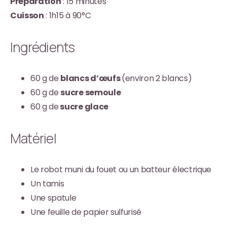
Préparation
: 15 minutes
Cuisson
: 1h15 à 90°C
Ingrédients
60 g de
blancs d’œufs
(environ 2 blancs)
60 g de
sucre semoule
60 g de
sucre glace
Matériel
Le robot muni du fouet ou un batteur électrique
Un tamis
Une spatule
Une feuille de papier sulfurisé