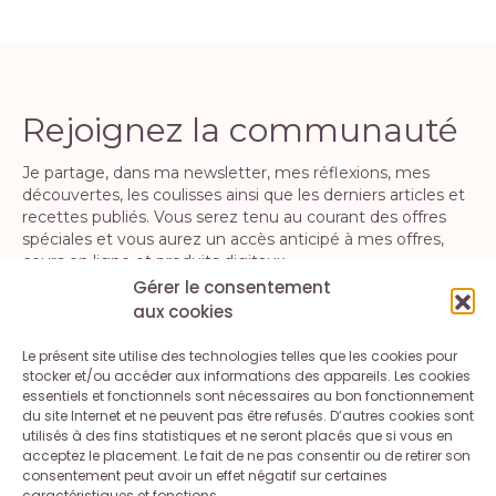
Rejoignez la communauté
Je partage, dans ma newsletter, mes réflexions, mes
découvertes, les coulisses ainsi que les derniers articles et
recettes publiés. Vous serez tenu au courant des offres
spéciales et vous aurez un accès anticipé à mes offres,
cours en ligne et produits digitaux.
Gérer le consentement
aux cookies
S'INSCRIRE
Le présent site utilise des technologies telles que les cookies pour
En vous inscrivant, vous acceptez la politique de confidentialité. Vous
stocker et/ou accéder aux informations des appareils. Les cookies
pouvez vous désinscrire à tout moment.
essentiels et fonctionnels sont nécessaires au bon fonctionnement
du site Internet et ne peuvent pas être refusés. D’autres cookies sont
utilisés à des fins statistiques et ne seront placés que si vous en
acceptez le placement. Le fait de ne pas consentir ou de retirer son
consentement peut avoir un effet négatif sur certaines
caractéristiques et fonctions.