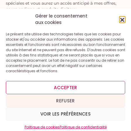
spéciales et vous aurez un accès anticipé à mes offres,
cours en ligne et produits digitaux.
Gérer le consentement
aux cookies
S'INSCRIRE
Le présent site utilise des technologies telles que les cookies pour
En vous inscrivant, vous acceptez la politique de confidentialité.
stocker et/ou accéder aux informations des appareils. Les cookies
Vous pouvez vous désinscrire à tout moment.
essentiels et fonctionnels sont nécessaires au bon fonctionnement
du site Internet et ne peuvent pas être refusés. D’autres cookies sont
utilisés à des fins statistiques et ne seront placés que si vous en
acceptez le placement. Le fait de ne pas consentir ou de retirer son
consentement peut avoir un effet négatif sur certaines
caractéristiques et fonctions.
Contact
A propos
Mentions légales et conditions générales d’utilisation
ACCEPTER
Politique de cookies (UE)
Politique de confidentialité
REFUSER
VOIR LES PRÉFÉRENCES
Copyright © 2026 – Inspiration Gourmande
Politique de cookies
Politique de confidentialité