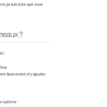
Donc je suis sûre que vous
umeaux ?
s :
fine
ent lisse avant d’y ajouter
 options :