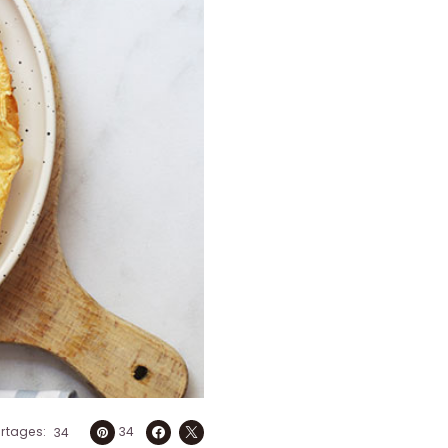
artages
34
34