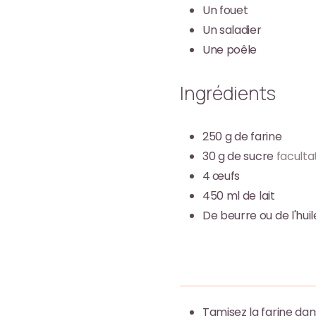
Un fouet
Un saladier
Une poêle
Ingrédients
250
g
de farine
30
g
de sucre
facultat
4
œufs
450
ml
de lait
De beurre ou de l'huil
Tamisez la farine dan