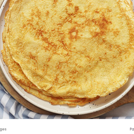
ages
P