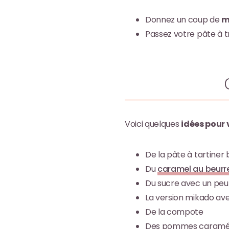
Donnez un coup de
m
Passez votre pâte à 
Voici quelques
idées pour 
De la pâte à tartiner 
Du
caramel au beurre
Du sucre avec un peu 
La version mikado av
De la compote
Des pommes caramél