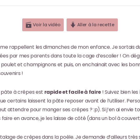
Voir la vidéo
Aller à la recette
me rappellent les dimanches de mon enfance. Je sortais du 
s par mes parents dans toute la cage d’escalier ! On dégu
poulet et champignons et puis, on enchainait avec les bon
ouvenirs !
e pâte à crêpes est
rapide et facile à faire
! Suivez bien les
ue certains laissent la pâte reposer avant de l’utiliser. Per
ut attendre pour manger ses crêpes ? :p). Si j’en ai envie tout
faire en avance, je les laisse de côté (dans un bol à couvert) 
étalage de crêpes dans la poêle. Je demande d’ailleurs très