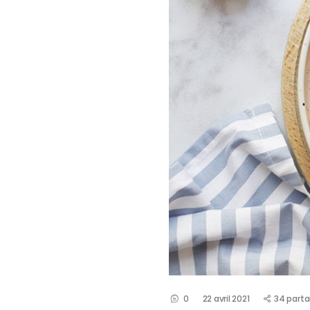
0
22 avril 2021
34 part