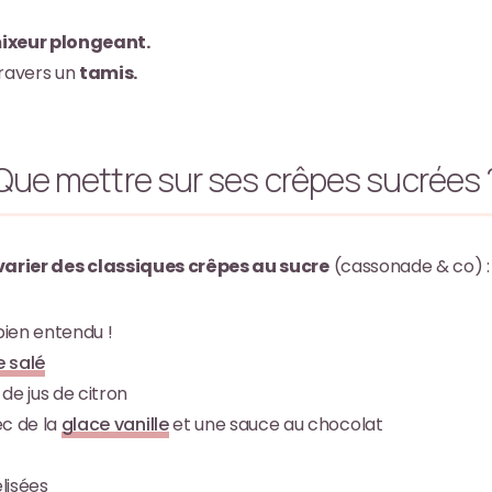
ixeur plongeant.
travers un
tamis.
Que mettre sur ses crêpes sucrées 
varier des classiques crêpes au sucre
(cassonade & co) :
bien entendu !
 salé
de jus de citron
ec de la
glace vanille
et une sauce au chocolat
isées