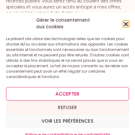
recettes publiés. Vous serez tenu au courant des offres
spéciales et vous aurez un accès anticipé à mes offres,
cours en ligne et produits digitaux.
Gérer le consentement
aux cookies
S'INSCRIRE
Le présent site utilise des technologies telles que les cookies pour
En vous inscrivant, vous acceptez la politique de confidentialité. Vous
stocker et/ou accéder aux informations des appareils. Les cookies
pouvez vous désinscrire à tout moment.
essentiels et fonctionnels sont nécessaires au bon fonctionnement
du site Internet et ne peuvent pas être refusés. D’autres cookies sont
utilisés à des fins statistiques et ne seront placés que si vous en
acceptez le placement. Le fait de ne pas consentir ou de retirer son
consentement peut avoir un effet négatif sur certaines
caractéristiques et fonctions.
Contact
A propos
Mentions légales et conditions générales d’utilisation
ACCEPTER
Politique de cookies (UE)
Politique de confidentialité
REFUSER
VOIR LES PRÉFÉRENCES
Copyright © 2026 – Inspiration Gourmande
Politique de cookies
Politique de confidentialité