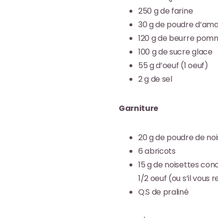
250 g de farine
30 g de poudre d’am
120 g de beurre po
100 g de sucre glace
55 g d’oeuf (1 oeuf)
2 g de sel
Garniture
20 g de poudre de noi
6 abricots
15 g de noisettes co
1/2 oeuf (ou s’il vous
Q.S de praliné