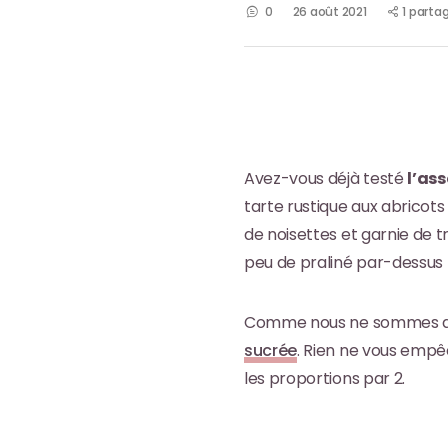
0
26 août 2021
1 parta
Avez-vous déjà testé
l’as
tarte rustique aux abricot
de noisettes et garnie de t
peu de praliné par-dessus
Comme nous ne sommes que 
sucrée
. Rien ne vous empêc
les proportions par 2.