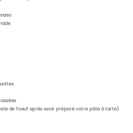
andes
mmade
settes
ncassées
 reste de l’oeuf après avoir préparé votre pâte à tarte)