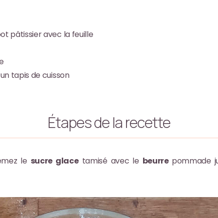
t pâtissier avec la feuille
ie
 un tapis de cuisson
Étapes de la recette
rémez le
sucre glace
tamisé avec le
beurre
pommade jus