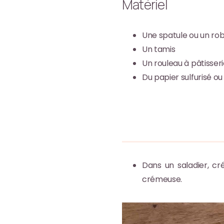
Matériel
Une spatule ou un robo
Un tamis
Un rouleau à pâtisser
Du papier sulfurisé ou
Dans un saladier, c
crémeuse.