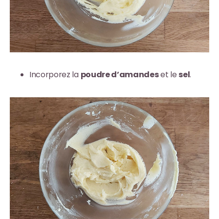
Incorporez la
poudre d’amandes
et le
sel
.