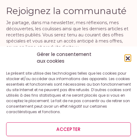
Rejoignez la communauté
Je partage, dans ma newsletter, mes réflexions, mes
découvertes, les coulisses ainsi que les derniers articles et
recettes publiés. Vous serez tenu au courant des offres
spéciales et vous aurez un accès anticipé à mes offres,
cours en ligne et produits digitaux.
Gérer le consentement
aux cookies
S'INSCRIRE
Le présent site utilise des technologies telles que les cookies pour
En vous inscrivant, vous acceptez la politique de confidentialité. Vous
stocker et/ou accéder aux informations des appareils. Les cookies
pouvez vous désinscrire à tout moment.
essentiels et fonctionnels sont nécessaires au bon fonctionnement
du site Internet et ne peuvent pas être refusés. D’autres cookies sont
utilisés à des fins statistiques et ne seront placés que si vous en
acceptez le placement. Le fait de ne pas consentir ou de retirer son
consentement peut avoir un effet négatif sur certaines
caractéristiques et fonctions.
Contact
A propos
Mentions légales et conditions générales d’utilisation
ACCEPTER
Politique de cookies (UE)
Politique de confidentialité