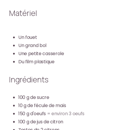
Matériel
Un fouet
Un grand bol
Une petite casserole
Du film plastique
Ingrédients
100
g
de sucre
10
g
de fécule de maïs
150
g
d'oeufs
= environ 3 oeufs
100
g
de jus de citron
Zestes de 2 citrons